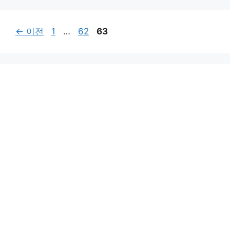
페
페
페
←
이전
1
…
62
63
이
이
이
지
지
지