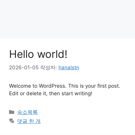
Hello world!
2026-01-05
작성자:
hanalstn
Welcome to WordPress. This is your first post.
Edit or delete it, then start writing!
카
숙소목록
테
댓글 한 개
고
리