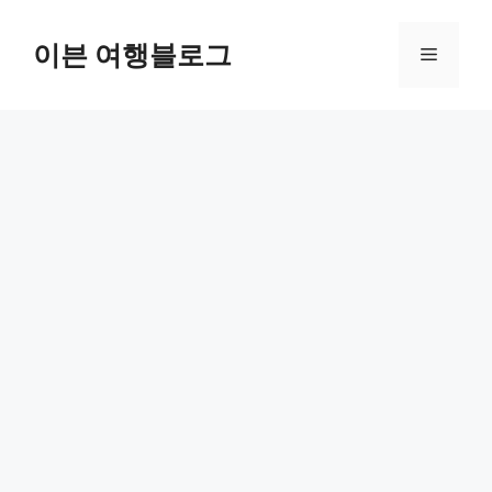
컨
텐
이븐 여행블로그
메
츠
로
뉴
건
너
뛰
기