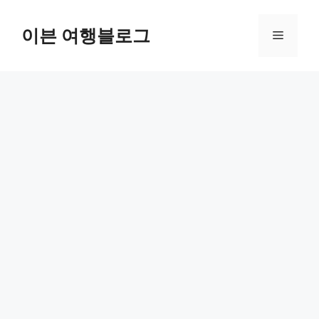
컨
텐
이븐 여행블로그
메
츠
로
뉴
건
너
뛰
기