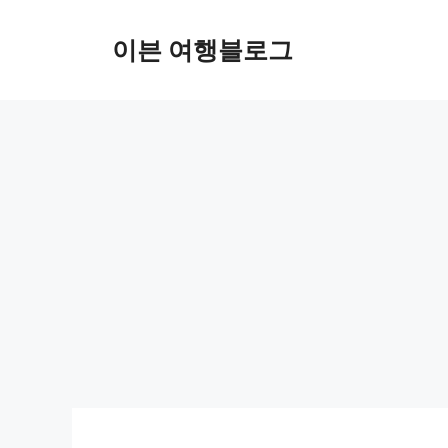
컨
텐
이븐 여행블로그
츠
로
건
너
뛰
기