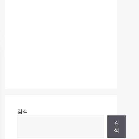
검색
검
색