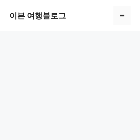
컨
텐
이븐 여행블로그
메
츠
로
뉴
건
너
뛰
기