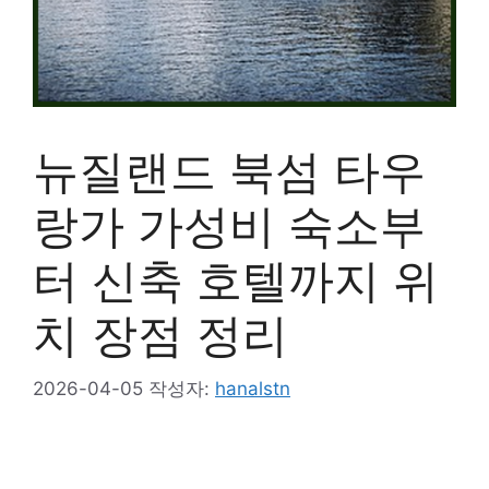
뉴질랜드 북섬 타우
랑가 가성비 숙소부
터 신축 호텔까지 위
치 장점 정리
2026-04-05
작성자:
hanalstn