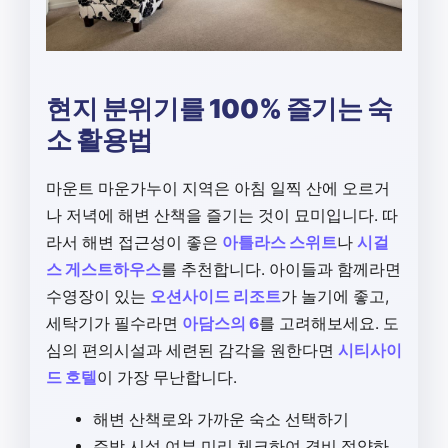
현지 분위기를 100% 즐기는 숙
소 활용법
마운트 마운가누이 지역은 아침 일찍 산에 오르거
나 저녁에 해변 산책을 즐기는 것이 묘미입니다. 따
라서 해변 접근성이 좋은
아틀라스 스위트
나
시걸
스 게스트하우스
를 추천합니다. 아이들과 함께라면
수영장이 있는
오션사이드 리조트
가 놀기에 좋고,
세탁기가 필수라면
아담스의 6
를 고려해보세요. 도
심의 편의시설과 세련된 감각을 원한다면
시티사이
드 호텔
이 가장 무난합니다.
해변 산책로와 가까운 숙소 선택하기
주방 시설 여부 미리 체크하여 경비 절약하