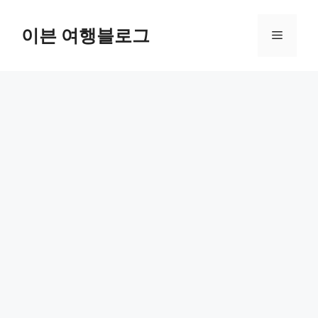
컨
텐
이븐 여행블로그
메
츠
로
뉴
건
너
뛰
기