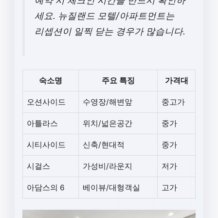
예약 시 체크인 시간을 반드시 확인하
세요. 뉴질랜드 모텔/아파트먼트는
리셉션이 일찍 닫는 경우가 많습니다.
숙소명
주요 특징
가격대
오션사이드
수영장/해변앞
중고가
아틀라스
위치/넓은공간
중가
시티사이드
신축/현대적
중가
시걸스
가성비/라운지
저가
아담스의 6
베이뷰/대형객실
고가