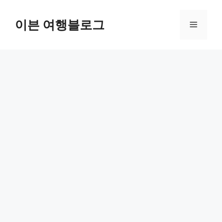
컨
텐
이븐 여행블로그
메
츠
로
뉴
건
너
뛰
기