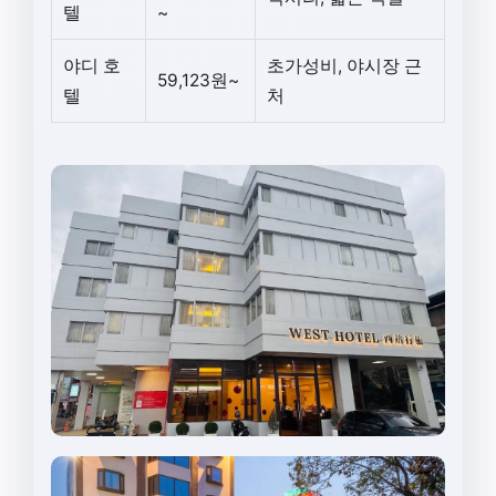
텔
~
야디 호
초가성비, 야시장 근
59,123원~
텔
처