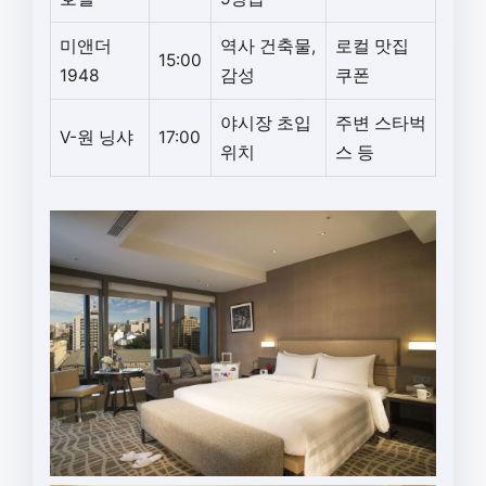
미앤더
역사 건축물,
로컬 맛집
15:00
1948
감성
쿠폰
야시장 초입
주변 스타벅
V-원 닝샤
17:00
위치
스 등