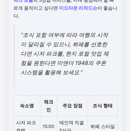
파크 호텔
의 5성급 서비스를, 시내 중심에서 발 빠
르게 움직이고 싶다면
미드타운 리처드슨
이 좋습니
다.
“조식 포함 여부에 따라 여행의 시작
이 달라질 수 있으니, 뷔페를 선호한
다면 시저 파크를, 현지 로컬 맛집 체
험을 원한다면 미앤더 1948의 쿠폰
시스템을 활용해 보세요.”
체크
숙소명
주요 장점
조식 형태
인
시저 파크
메인역 직결
15:00
뷔페 스타일
호텔
5성급