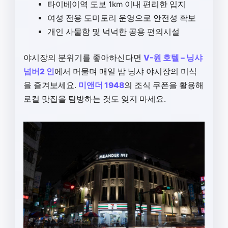
타이베이역 도보 1km 이내 편리한 입지
여성 전용 도미토리 운영으로 안전성 확보
개인 사물함 및 넉넉한 공용 편의시설
야시장의 분위기를 좋아하신다면
V-원 호텔 – 닝샤
넘버2 인
에서 머물며 매일 밤 닝샤 야시장의 미식
을 즐겨보세요.
미앤더 1948
의 조식 쿠폰을 활용해
로컬 맛집을 탐방하는 것도 잊지 마세요.