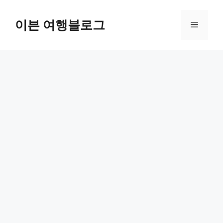
컨
텐
이븐 여행블로그
메
츠
로
뉴
건
너
뛰
기