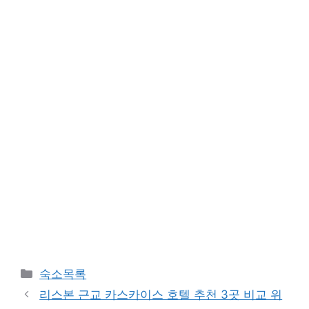
카
숙소목록
테
리스본 근교 카스카이스 호텔 추천 3곳 비교 위
고