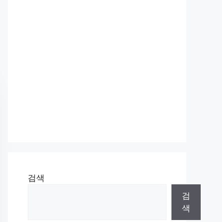
검색
검
색