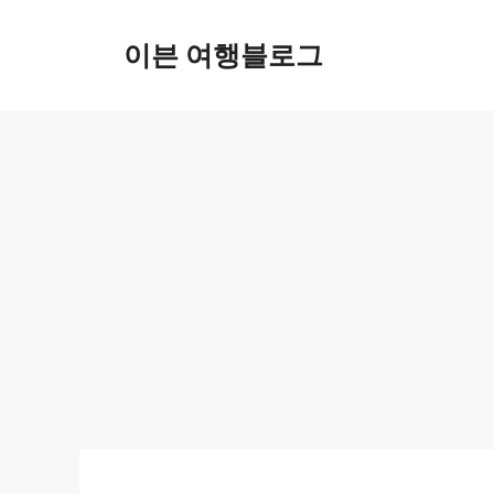
컨
텐
이븐 여행블로그
츠
로
건
너
뛰
기