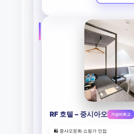
RF 호텔 – 중시아오
가성비최고
🛍️ 중샤오둔화 쇼핑가 인접