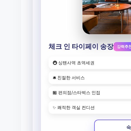
체크 인 타이페이 송장
강력추
🚇 싱톈사역 초역세권
🛎️ 친절한 서비스
🏪 편의점/스타벅스 인접
✨ 쾌적한 객실 컨디션
숙