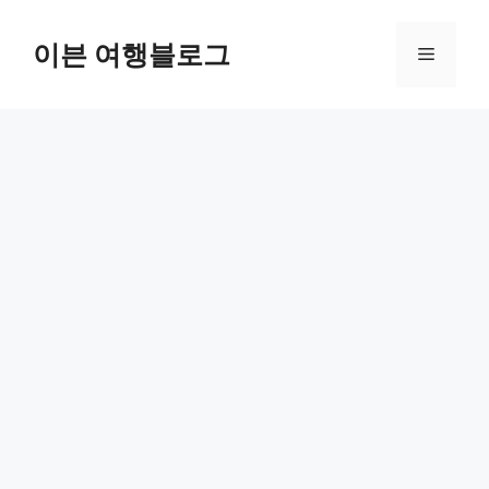
컨
텐
이븐 여행블로그
메
츠
로
뉴
건
너
뛰
기