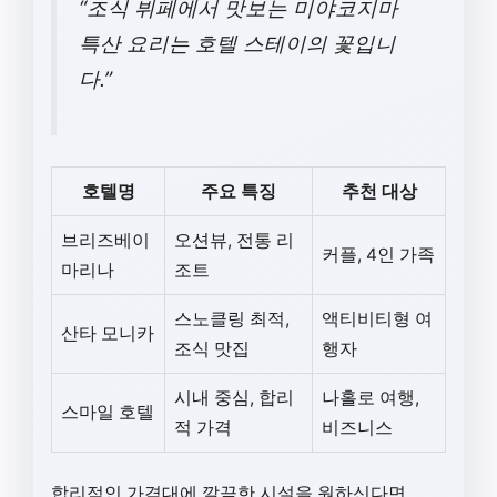
“조식 뷔페에서 맛보는 미야코지마
특산 요리는 호텔 스테이의 꽃입니
다.”
호텔명
주요 특징
추천 대상
브리즈베이
오션뷰, 전통 리
커플, 4인 가족
마리나
조트
스노클링 최적,
액티비티형 여
산타 모니카
조식 맛집
행자
시내 중심, 합리
나홀로 여행,
스마일 호텔
적 가격
비즈니스
합리적인 가격대에 깔끔한 시설을 원하신다면