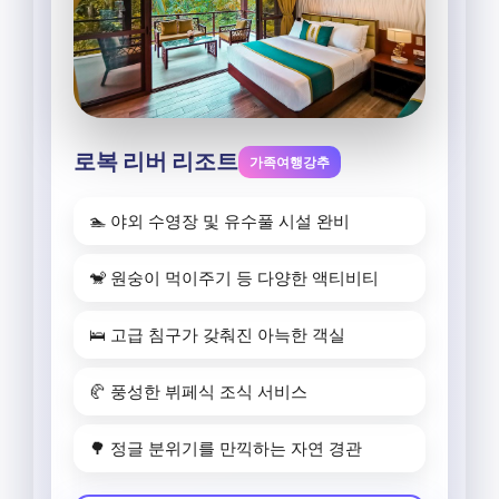
로복 리버 리조트
가족여행강추
🏊 야외 수영장 및 유수풀 시설 완비
🐒 원숭이 먹이주기 등 다양한 액티비티
🛌 고급 침구가 갖춰진 아늑한 객실
🥐 풍성한 뷔페식 조식 서비스
🌳 정글 분위기를 만끽하는 자연 경관