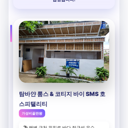
탐바얀 룸스 & 코티지 바이 SMS 호
스피탤리티
가성비끝판왕
🏖️ 해변 근처 위치로 바다 접근성 우수