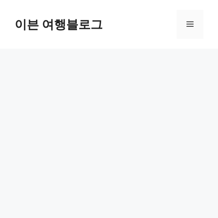
컨
텐
이븐 여행블로그
메
츠
로
뉴
건
너
뛰
기