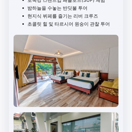
로복강 스탠드업 패들보드(SUP) 체험
밤하늘을 수놓는 반딧불 투어
현지식 뷔페를 즐기는 리버 크루즈
초콜릿 힐 및 타르시어 원숭이 관찰 투어