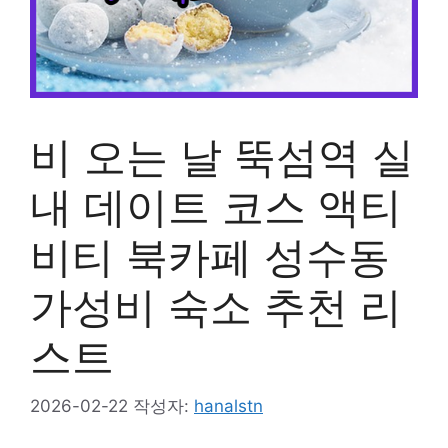
비 오는 날 뚝섬역 실
내 데이트 코스 액티
비티 북카페 성수동
가성비 숙소 추천 리
스트
2026-02-22
작성자:
hanalstn