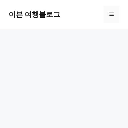
컨
텐
이븐 여행블로그
메
츠
로
뉴
건
너
뛰
기