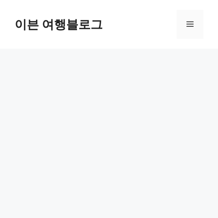
컨
텐
이븐 여행블로그
메
츠
로
뉴
건
너
뛰
기