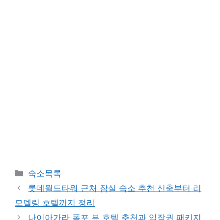
카
숙소목록
테
롯데월드타워 근처 잠실 숙소 추천 신축부터 리
고
모델링 호텔까지 정리
리
나이아가라 폭포 뷰 호텔 추천과 입장권 패키지