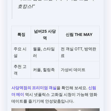
호캉스!”
넘버25 사당
특징
신림 THE MAY
역
주요 시
월풀, 스타일
전 객실 OTT, 방역완
설
러
료
추천 고
커플, 힐링족
가성비 데이트
객
사당역점의 프리미엄 객실
을 확인해 보세요.
신림
더 메이
역시 넷플릭스 고화질 시청이 가능해 영화
데이트를 즐기기에 안성맞춤입니다.