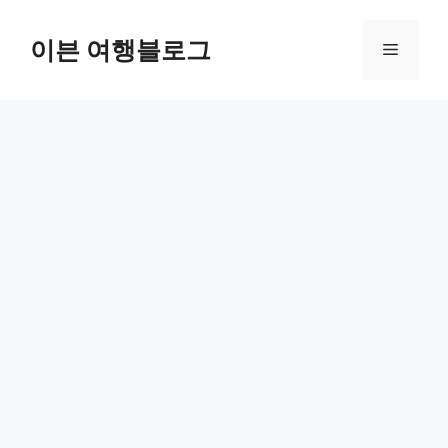
컨
텐
이븐 여행블로그
메
츠
로
뉴
건
너
뛰
기