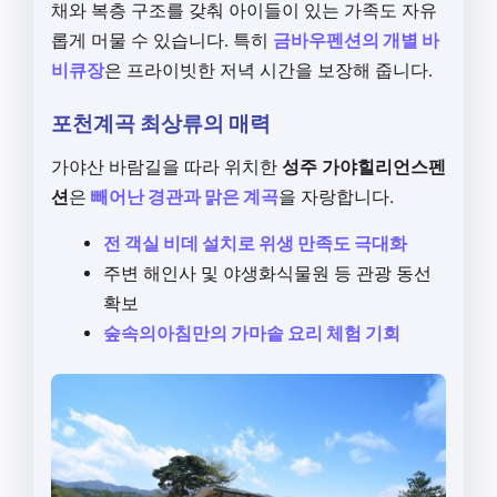
채와 복층 구조를 갖춰 아이들이 있는 가족도 자유
롭게 머물 수 있습니다. 특히
금바우펜션의 개별 바
비큐장
은 프라이빗한 저녁 시간을 보장해 줍니다.
포천계곡 최상류의 매력
가야산 바람길을 따라 위치한
성주 가야힐리언스펜
션
은
빼어난 경관과 맑은 계곡
을 자랑합니다.
전 객실 비데 설치로 위생 만족도 극대화
주변 해인사 및 야생화식물원 등 관광 동선
확보
숲속의아침만의 가마솥 요리 체험 기회