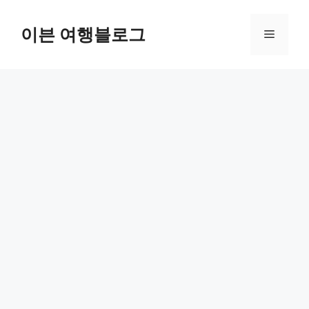
컨
텐
이븐 여행블로그
메
츠
로
뉴
건
너
뛰
기