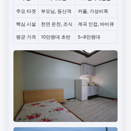
주요 타겟
부모님, 등산객
커플, 가성비족
핵심 시설
천연 온천, 조식
계곡 인접, 바비큐
평균 가격
10만원대 초반
5~8만원대