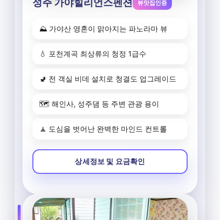
성주 가야힐리언스펜션
뷰맛집인증
⛰️ 가야산 영혼이 맑아지는 파노라마 뷰
💧 포천계곡 최상류의 청정 1급수
🚽 전 객실 비데 설치로 청결도 업그레이드
🗺️ 해인사, 성주댐 등 주변 관광 용이
🧘 도심을 벗어난 완벽한 마인드 컨트롤
상세정보 및 요금확인