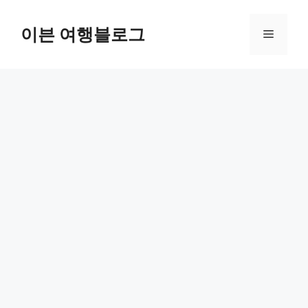
컨
텐
이븐 여행블로그
메
츠
로
뉴
건
너
뛰
기