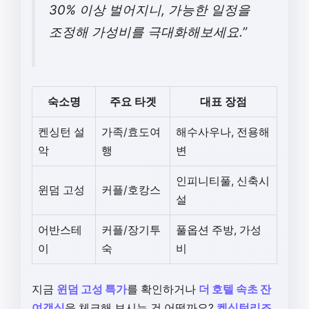
30% 이상 벌어지니, 가능한 일정을
조정해 가성비를 극대화해보세요.”
숙소명
주요 타겟
대표 장점
켄싱턴 설
가족/효도여
해수사우나, 전용해
악
행
변
인피니티풀, 신축시
윈덤 고성
커플/호캉스
설
어반스테
커플/장기투
풀옵션 주방, 가성
이
숙
비
지금
윈덤 고성 특가
를 확인하거나
더 호텔 속초 잔
여객실
을 체크해 보시는 건 어떨까요?
켄싱턴리조