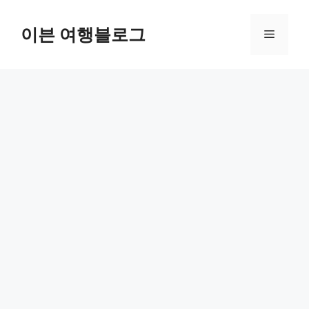
컨
텐
이븐 여행블로그
메
츠
로
뉴
건
너
뛰
기