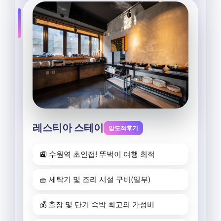
레스티아 스테이
압도적후기
🚉 수원역 초인접! 뚜벅이 여행 최적
🧺 세탁기 및 조리 시설 구비(일부)
💰 출장 및 단기 숙박 최고의 가성비