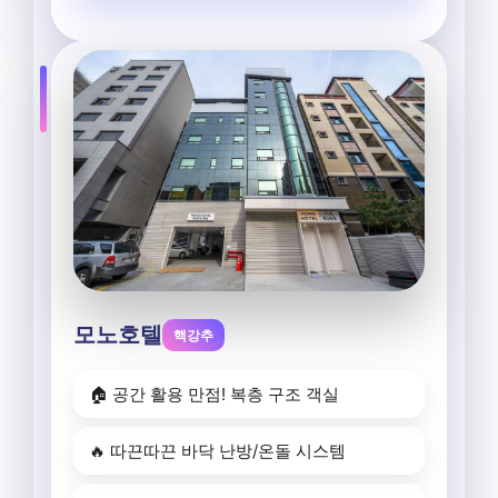
모노호텔
핵강추
🏠 공간 활용 만점! 복층 구조 객실
🔥 따끈따끈 바닥 난방/온돌 시스템