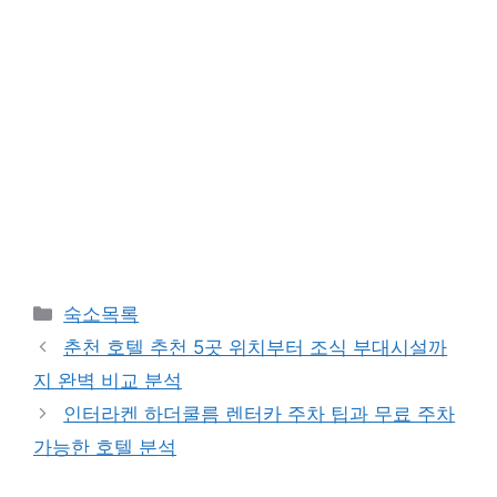
카
숙소목록
테
춘천 호텔 추천 5곳 위치부터 조식 부대시설까
고
지 완벽 비교 분석
리
인터라켄 하더쿨름 렌터카 주차 팁과 무료 주차
가능한 호텔 분석