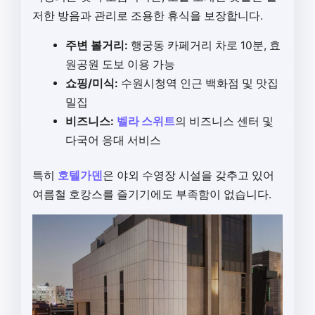
저한 방음과 관리로 조용한 휴식을 보장합니다.
주변 볼거리:
행궁동 카페거리 차로 10분, 효
원공원 도보 이용 가능
쇼핑/미식:
수원시청역 인근 백화점 및 맛집
밀집
비즈니스:
벨라 스위트
의 비즈니스 센터 및
다국어 응대 서비스
특히
호텔가덴
은 야외 수영장 시설을 갖추고 있어
여름철 호캉스를 즐기기에도 부족함이 없습니다.