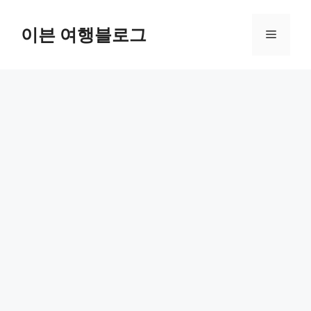
컨
텐
이븐 여행블로그
메
츠
로
뉴
건
너
뛰
기