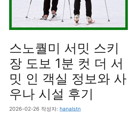
스노퀄미 서밋 스키
장 도보 1분 컷 더 서
밋 인 객실 정보와 사
우나 시설 후기
2026-02-26
작성자:
hanalstn