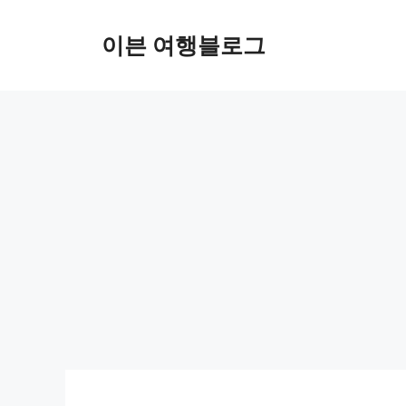
컨
텐
이븐 여행블로그
츠
로
건
너
뛰
기