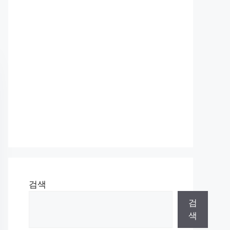
검색
검
색