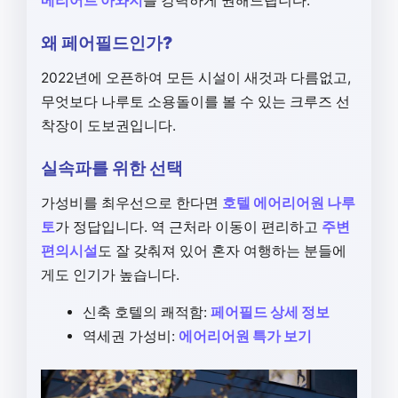
메리어트 아와지
를 강력하게 권해드립니다.
왜 페어필드인가?
2022년에 오픈하여 모든 시설이 새것과 다름없고,
무엇보다 나루토 소용돌이를 볼 수 있는 크루즈 선
착장이 도보권입니다.
실속파를 위한 선택
가성비를 최우선으로 한다면
호텔 에어리어원 나루
토
가 정답입니다. 역 근처라 이동이 편리하고
주변
편의시설
도 잘 갖춰져 있어 혼자 여행하는 분들에
게도 인기가 높습니다.
신축 호텔의 쾌적함:
페어필드 상세 정보
역세권 가성비:
에어리어원 특가 보기