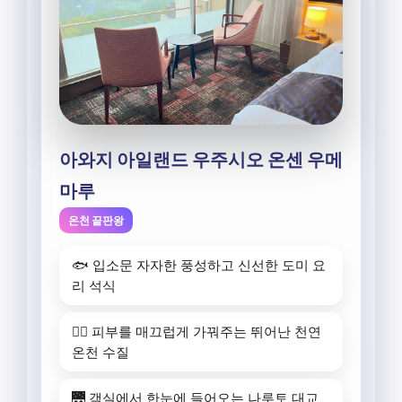
아와지 아일랜드 우주시오 온센 우메
마루
온천 끝판왕
🐟 입소문 자자한 풍성하고 신선한 도미 요
리 석식
🧖‍♀️ 피부를 매끄럽게 가꿔주는 뛰어난 천연
온천 수질
🌉 객실에서 한눈에 들어오는 나루토 대교