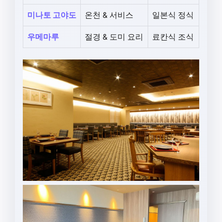
미나토 고야도
온천 & 서비스
일본식 정식
우메마루
절경 & 도미 요리
료칸식 조식