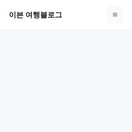
컨
텐
이븐 여행블로그
메
츠
로
뉴
건
너
뛰
기