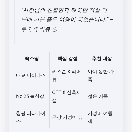
“사장님의 친절함과 깨끗한 객실 덕
분에 기분 좋은 여행이 되었습니다.” –
투숙객 리뷰 중
숙소명
핵심 강점
추천 대상
키즈존 & 리버
아이 동반 가
대교 마이다스
뷰
족
OTT & 신축시
No.25 북한강
젊은 커플
설
청평 파라다이
가성비 여행
극강 가성비 뷰
스
객