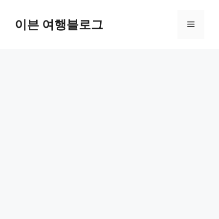
컨
텐
이븐 여행블로그
메
츠
로
뉴
건
너
뛰
기