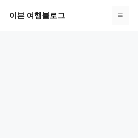
컨
텐
이븐 여행블로그
메
츠
로
뉴
건
너
뛰
기