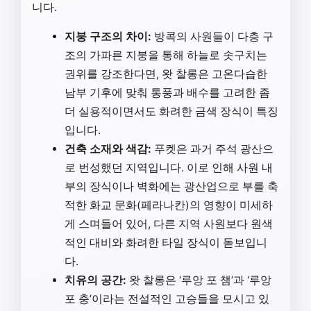
니다.
지붕 구조의 차이:
방콕의 사원들이 다층 구
조의 가파른 지붕을 통해 하늘로 솟구치는
권위를 강조한다면, 왓 찰롱은 고온다습한
남부 기후에 맞춰 통풍과 배수를 고려한 좀
더 실용적이면서도 화려한 금색 장식이 특징
입니다.
건축 소재와 색감:
푸켓은 과거 주석 광산으
로 번성했던 지역입니다. 이로 인해 사원 내
부의 장식이나 벽화에는 광산업으로 부를 축
적한 화교 문화(페라나칸)의 영향이 미세하
게 스며들어 있어, 다른 지역 사원보다 원색
적인 대비와 화려한 타일 장식이 돋보입니
다.
치유의 공간:
왓 찰롱은 ‘루앙 포 챔’과 ‘루앙
포 충’이라는 전설적인 고승들을 모시고 있