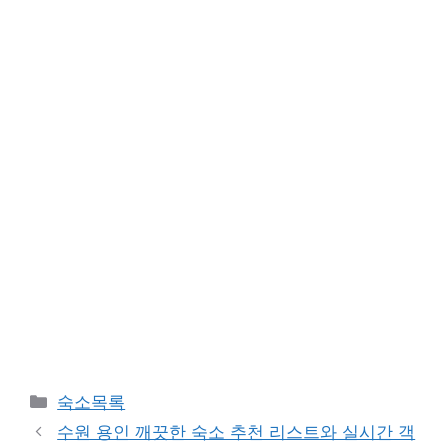
카
숙소목록
테
수원 용인 깨끗한 숙소 추천 리스트와 실시간 객
고