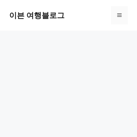
컨
텐
이븐 여행블로그
메
츠
로
뉴
건
너
뛰
기