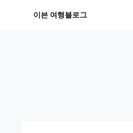
컨
텐
이븐 여행블로그
츠
로
건
너
뛰
기