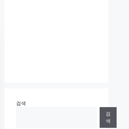
검색
검
색