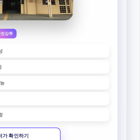
완전강추
성
성
가능
함
저가 확인하기