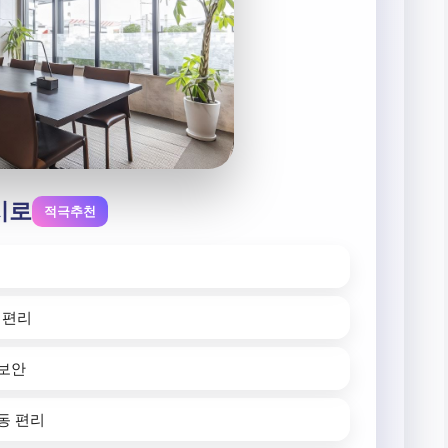
시로
적극추천
 편리
 보안
동 편리