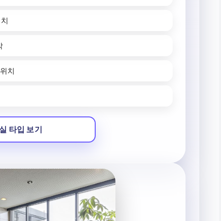
위치
박
 위치
실 타입 보기