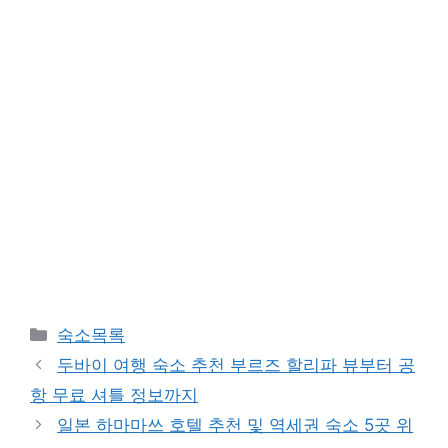
카
숙소목록
테
두바이 여행 숙소 추천 부르즈 할리파 뷰부터 공
고
항 무료 셔틀 정보까지
리
일본 하마마쓰 호텔 추천 및 역세권 숙소 5곳 위