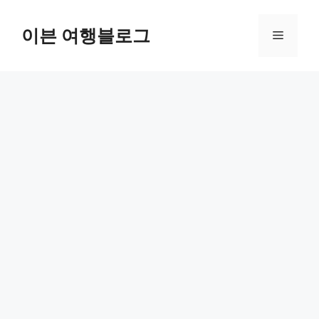
컨
텐
이븐 여행블로그
메
츠
로
뉴
건
너
뛰
기