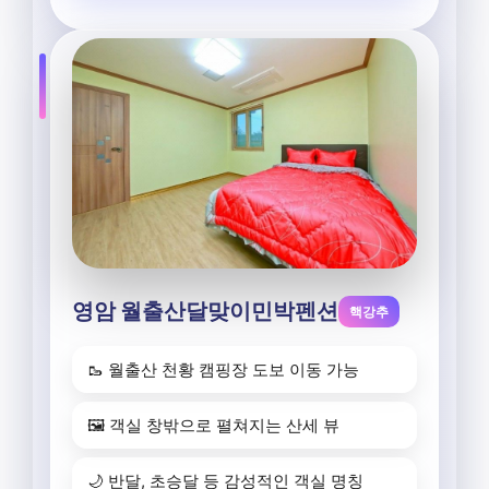
영암 월출산달맞이민박펜션
핵강추
🥾 월출산 천황 캠핑장 도보 이동 가능
🖼️ 객실 창밖으로 펼쳐지는 산세 뷰
🌙 반달, 초승달 등 감성적인 객실 명칭