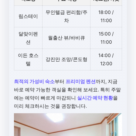
무인텔급 편리함/주
18:00 /
림스테이
차
11:00
달맞이펜
15:00 /
월출산 뷰/바비큐
션
11:00
이든 호스
14:00 /
강진만 조망/콘도형
텔
12:00
최적의 가성비 숙소
부터
프리미엄 펜션
까지, 지금
바로 예약 가능한 객실을 확인해 보세요. 특히 주말
에는 예약이 빠르게 마감되니
실시간 예약 현황
을
미리 체크하시는 것을 권장합니다.