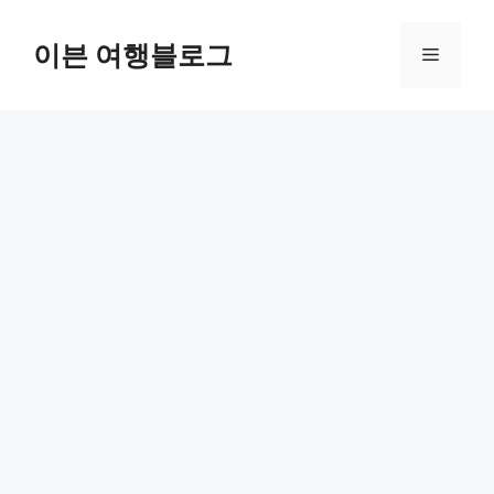
컨
텐
이븐 여행블로그
메
츠
로
뉴
건
너
뛰
기