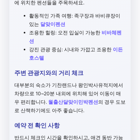
에 위치한 펜션들을 주목하세요.
활동적인 가족 여행: 족구장과 바비큐장이
있는
달맞이펜션
조용한 힐링: 오전 입실이 가능한
비바체펜
션
강진 관광 중심: 시내와 가깝고 조용한
이든
호스텔
주변 관광지와의 거리 체크
대부분의 숙소가 기찬랜드나 왕인박사유적지에서
차량으로 10~20분 내외에 위치해 있어 이동이 매
우 편리합니다.
월출산달맞이민박펜션
의 경우 도보
로 산책하기에도 아주 좋습니다.
예약 전 확인 사항
반드시 체크인 시간을 확인하시고, 애견 동반 가능