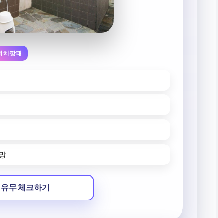
위치깡패
전망
 유무 체크하기