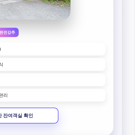
완전강추
)
식
 편리
 잔여객실 확인