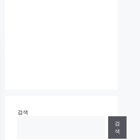
검색
검
색