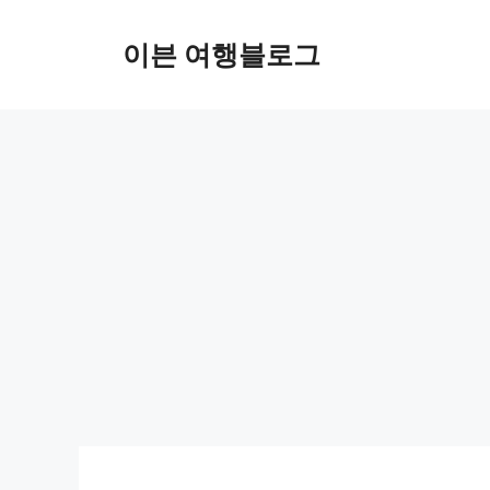
컨
텐
이븐 여행블로그
츠
로
건
너
뛰
기