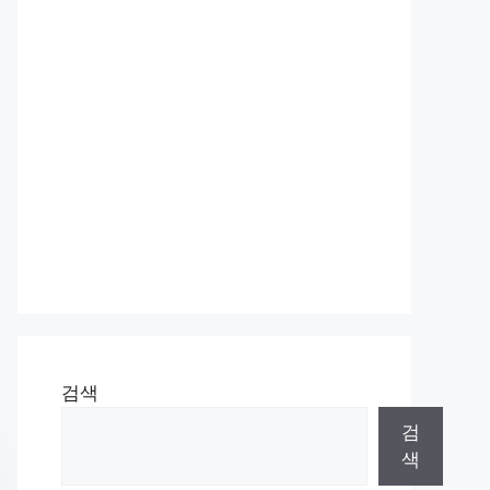
검색
검
색