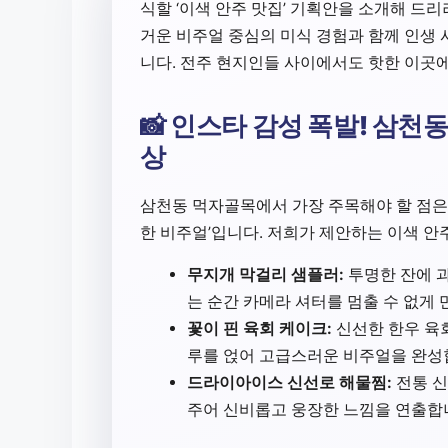
식할 ‘이색 안주 맛집’ 기획안을 소개해 드리
거운 비주얼 중심의 미식 경험과 함께 인생 
니다. 전주 현지인들 사이에서도 핫한 이곳에
📸 인스타 감성 폭발! 삼천
상
삼천동 먹자골목에서 가장 주목해야 할 점은
한 비주얼’입니다. 저희가 제안하는 이색 안
무지개 막걸리 샘플러:
투명한 잔에 과
는 순간 카메라 셔터를 멈출 수 없게 
꽃이 핀 육회 케이크:
신선한 한우 육
루를 얹어 고급스러운 비주얼을 완성
드라이아이스 신선로 해물찜:
전통 신
주어 신비롭고 웅장한 느낌을 연출합