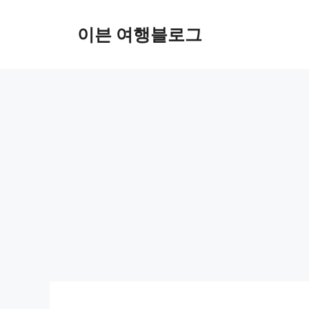
컨
텐
이븐 여행블로그
츠
로
건
너
뛰
기