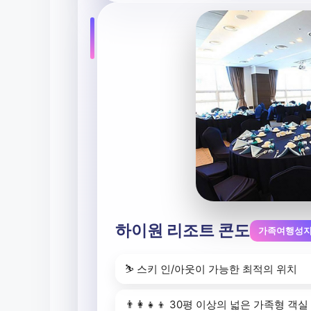
하이원 리조트 콘도
가족여행성
⛷️ 스키 인/아웃이 가능한 최적의 위치
👨‍👩‍👧‍👦 30평 이상의 넓은 가족형 객실