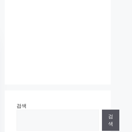
검색
검
색