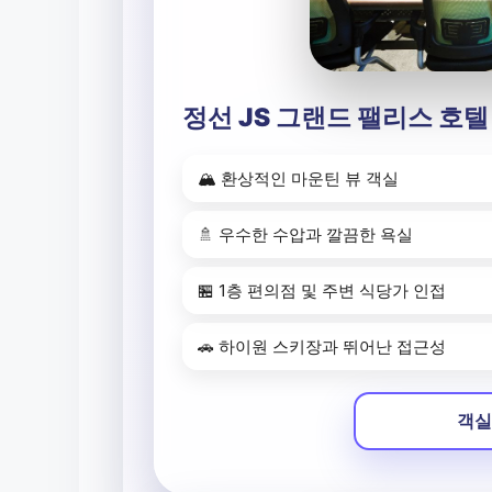
정선 JS 그랜드 팰리스 호텔
🏔️ 환상적인 마운틴 뷰 객실
🚿 우수한 수압과 깔끔한 욕실
🏪 1층 편의점 및 주변 식당가 인접
🚗 하이원 스키장과 뛰어난 접근성
객실