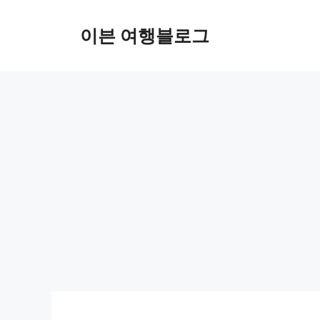
컨
텐
이븐 여행블로그
츠
로
건
너
뛰
기