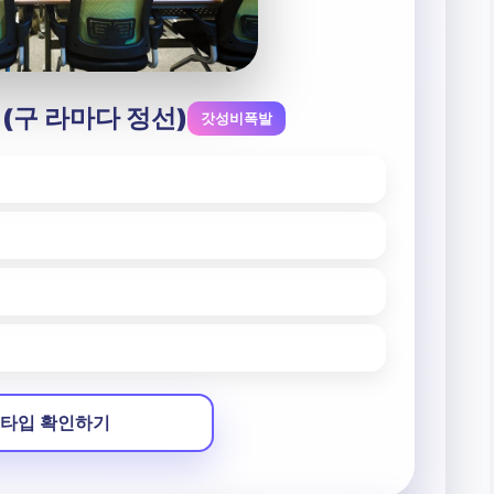
 (구 라마다 정선)
갓성비폭발
타입 확인하기