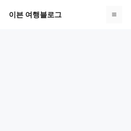
컨
텐
이븐 여행블로그
메
츠
로
뉴
건
너
뛰
기