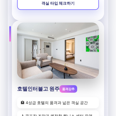
객실 타입 체크하기
호텔인터불고 원주
품격강추
🏨 4성급 호텔의 품격과 넓은 객실 공간
⛳ 골프장 조망과 쾌적한 웰니스 센터 운영