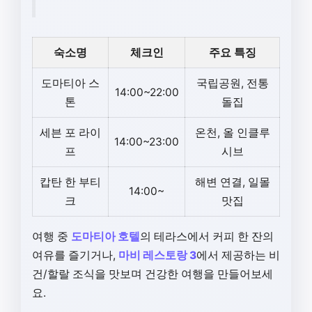
숙소명
체크인
주요 특징
도마티아 스
국립공원, 전통
14:00~22:00
톤
돌집
세븐 포 라이
온천, 올 인클루
14:00~23:00
프
시브
캅탄 한 부티
해변 연결, 일몰
14:00~
크
맛집
여행 중
도마티아 호텔
의 테라스에서 커피 한 잔의
여유를 즐기거나,
마비 레스토랑 3
에서 제공하는 비
건/할랄 조식을 맛보며 건강한 여행을 만들어보세
요.