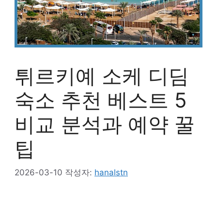
튀르키예 소케 디딤
숙소 추천 베스트 5
비교 분석과 예약 꿀
팁
2026-03-10
작성자:
hanalstn