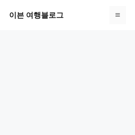
컨
텐
이븐 여행블로그
메
츠
로
뉴
건
너
뛰
기