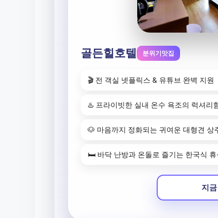
골든힐호텔
분위기맛집
🎬 전 객실 넷플릭스 & 유튜브 완벽 지원
♨️ 프라이빗한 실내 온수 욕조의 럭셔리
🐶 마음까지 정화되는 귀여운 대형견 상
🛏️ 바닥 난방과 온돌로 즐기는 한국식 
지금