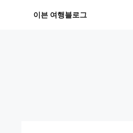
컨
텐
이븐 여행블로그
츠
로
건
너
뛰
기