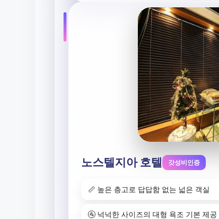
노스텔지아 호텔
갓성비인증
📏 높은 층고로 답답함 없는 넓은 객실
🚰 넉넉한 사이즈의 대형 욕조 기본 제공