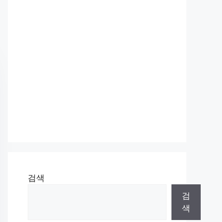
검색
검
색