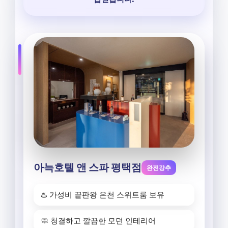
아늑호텔 앤 스파 평택점
완전강추
♨️ 가성비 끝판왕 온천 스위트룸 보유
🧼 청결하고 깔끔한 모던 인테리어