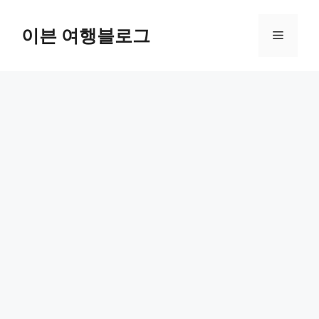
컨
텐
이븐 여행블로그
메
츠
로
뉴
건
너
뛰
기