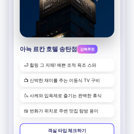
아늑 료칸 호텔 송탄점
강력추천
🛁 힐링 그 자체! 예쁜 조적 욕조 스파
📺 신박한 재미를 주는 이동식 TV 구비
🍶 사케와 입욕제로 즐기는 완벽한 휴식
🍱 번화가 위치로 주변 맛집 탐방 용이
객실 타입 체크하기