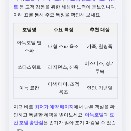
트
등 고객 감동을 위한 세심한 노력이 돋보입니다.
아래 표를 통해 주요 특징을 확인해 보세요.
호텔명
주요 특징
추천 대상
아늑호텔 앤
대형 스파 욕조
가족, 힐링족
스파
비즈니스, 장기
쏘타스위트
레지던스, 신축
투숙
이색 테마, 조적
아늑 료칸
연인, 기념일
욕조
지금 바로
최저가 예약 페이지
에서 남은 객실을 확
인하고 특별한 혜택을 받아보세요.
아늑호텔
과
료
칸 호텔 송탄점
은 인기가 많아 조기 마감될 수 있습
니다.