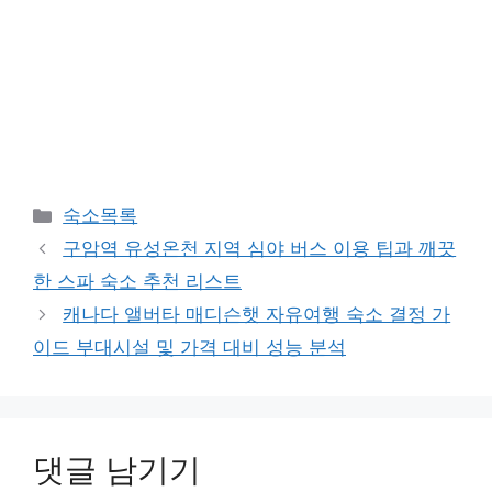
카
숙소목록
테
구암역 유성온천 지역 심야 버스 이용 팁과 깨끗
고
한 스파 숙소 추천 리스트
리
캐나다 앨버타 매디슨햇 자유여행 숙소 결정 가
이드 부대시설 및 가격 대비 성능 분석
댓글 남기기