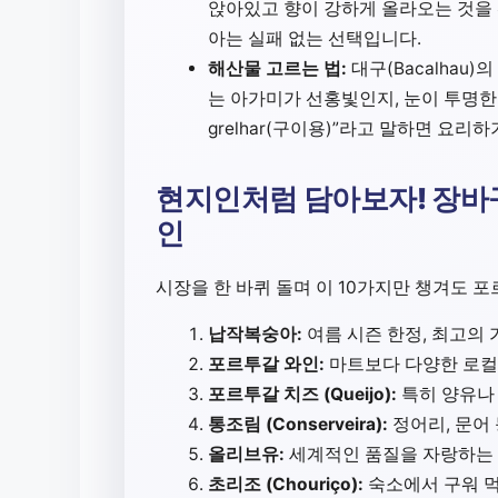
앉아있고 향이 강하게 올라오는 것을 선
아는 실패 없는 선택입니다.
해산물 고르는 법:
대구(Bacalhau
는 아가미가 선홍빛인지, 눈이 투명한지
grelhar(구이용)”라고 말하면 요리
현지인처럼 담아보자! 장바
인
시장을 한 바퀴 돌며 이 10가지만 챙겨도 
납작복숭아:
여름 시즌 한정, 최고의
포르투갈 와인:
마트보다 다양한 로컬
포르투갈 치즈 (Queijo):
특히 양유나 
통조림 (Conserveira):
정어리, 문어
올리브유:
세계적인 품질을 자랑하는 
초리조 (Chouriço):
숙소에서 구워 먹