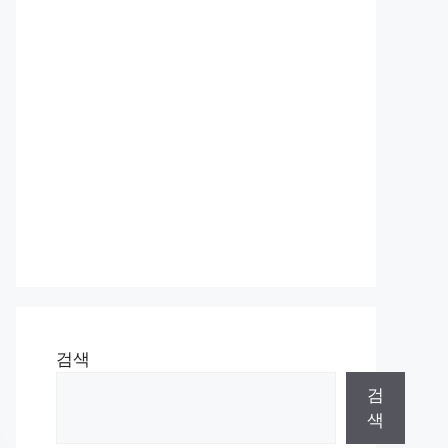
검색
검
색