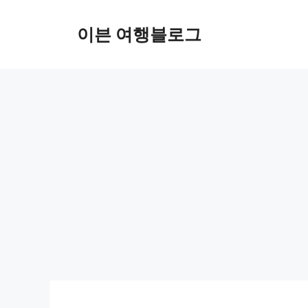
컨
텐
이븐 여행블로그
츠
로
건
너
뛰
기