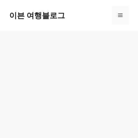
컨
텐
이븐 여행블로그
메
츠
로
뉴
건
너
뛰
기