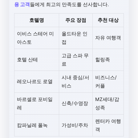
용 고객
들에게 최고의 만족도를 선사합니다.
호텔명
주요 장점
추천 대상
이비스 스테어 미
올드타운 인
자유 여행객
아스토
접
고급 스파 무
호텔 산테
힐링족
료
시내 중심/서
비즈니스/
레오나르도 로열
비스
커플
바르셀로 포비일
MZ세대/감
신축/수영장
레
성족
렌터카 여행
캄파닐레 폴녹
가성비/주차
객