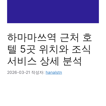
하마마쓰역 근처 호
텔 5곳 위치와 조식
서비스 상세 분석
2026-03-21
작성자:
hanalstn