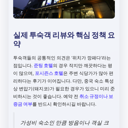
실제 투숙객 리뷰와 핵심 정책 요
약
투숙객들의 공통적인 의견은 ‘위치가 깡패다’라는
점입니다.
준팅 호텔
의 경우 작지만 깨끗하다는 평
이 많으며,
포시즌스 호텔
은 주변 식당가가 많아 편
리하다는 후기가 이어집니다. 다만, 중국 숙소 특성
상 변압기(돼지코)가 필요한 경우가 있으니 미리 준
비하시는 것이 좋습니다. 예약 전
취소 규정이나 보
증금 여부
를 반드시 확인하시길 바랍니다.
가성비 숙소인 만큼 방음이나 객실 크