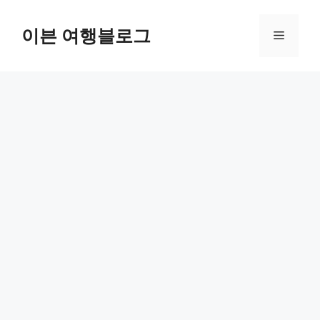
컨
텐
이븐 여행블로그
메
츠
로
뉴
건
너
뛰
기