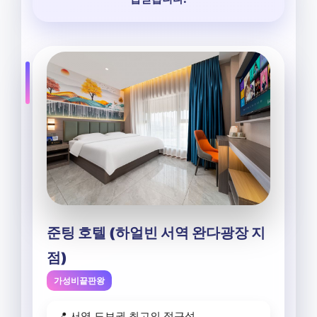
준팅 호텔 (하얼빈 서역 완다광장 지
점)
가성비끝판왕
📍 서역 도보권 최고의 접근성