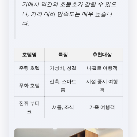
기에서 약간의 호불호가 갈릴 수 있으
나, 가격 대비 만족도는 매우 높습니
다.
호텔명
특징
추천대상
준팅 호텔
가성비, 청결
나홀로 여행객
신축, 스마트
시설 중시 여행
푸화 호텔
홈
객
진쥐 부티
셔틀, 조식
가족 여행객
크